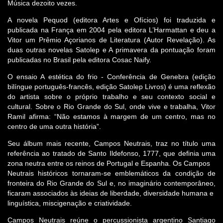
Música dezoito vezes.
A novela Pequod (editora Artes e Ofícios) foi traduzida e
publicada na França em 2004 pela editora L’Harmattan e deu a
Vitor um Prêmio Açorianos de Literatura (Autor Revelação). As
duas outras novelas Satolep e A primavera da pontuação foram
publicadas no Brasil pela editora Cosac Naify.
O ensaio A estética do frio - Conferência de Genebra (edição
bilíngue português-francês, edição Satolep Livros) é uma reflexão
do artista sobre o próprio trabalho e seu contexto social e
cultural. Sobre o Rio Grande do Sul, onde vive e trabalha, Vitor
Ramil afirma: “Não estamos à margem de um centro, mas no
centro de uma outra história”.
Seu álbum mais recente, Campos Neutrais, traz no título uma
referência ao tratado de Santo Ildefonso, 1777, que definia uma
zona neutra entre os reinos de Portugal e Espanha. Os Campos
Neutrais históricos tornaram-se emblemáticos da condição de
fronteira do Rio Grande do Sul e, no imaginário contemporâneo,
ficaram associados às ideias de liberdade, diversidade humana e
linguística, miscigenação e criatividade.
Campos Neutrais reúne o percussionista argentino Santiago