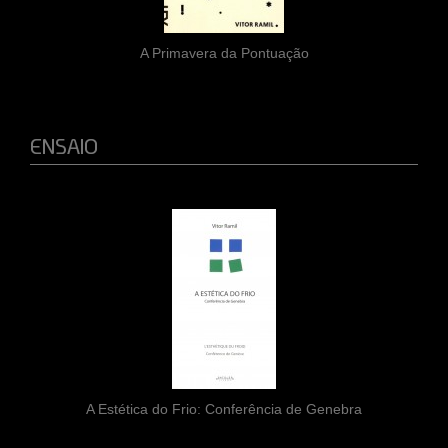
A Primavera da Pontuação
ENSAIO
A Estética do Frio: Conferência de Genebra