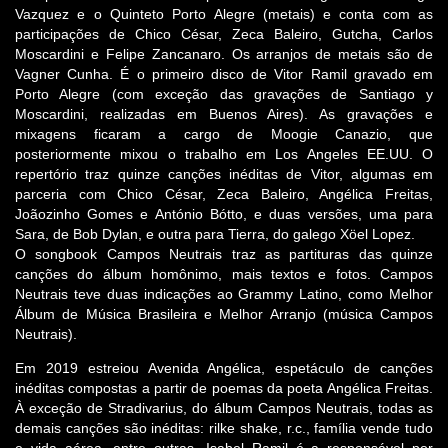
Vazquez e o Quinteto Porto Alegre (metais) e conta com as
participações de Chico César, Zeca Baleiro, Gutcha, Carlos
Moscardini e Felipe Zancanaro. Os arranjos de metais são de
Vagner Cunha. É o primeiro disco de Vitor Ramil gravado em
Porto Alegre (com exceção das gravações de Santiago y
Moscardini, realizadas em Buenos Aires). As gravações e
mixagens ficaram a cargo de Moogie Canazio, que
posteriormente mixou o trabalho em Los Angeles EE.UU. O
repertório traz quinze canções inéditas de Vitor, algumas em
parceria com Chico César, Zeca Baleiro, Angélica Freitas,
Joãozinho Gomes e António Bótto, e duas versões, uma para
Sara, de Bob Dylan, e outra para Tierra, do galego Xöel Lopez.
O songbook Campos Neutrais traz as partituras das quinze
canções do álbum homônimo, mais textos e fotos. Campos
Neutrais teve duas indicações ao Grammy Latino, como Melhor
Álbum de Música Brasileira e Melhor Arranjo (música Campos
Neutrais).
Em 2019 estreiou Avenida Angélica, espetáculo de canções
inéditas compostas a partir de poemas da poeta Angélica Freitas.
À exceção de Stradivarius, do álbum Campos Neutrais, todas as
demais canções são inéditas: rilke shake, r.c., família vende tudo