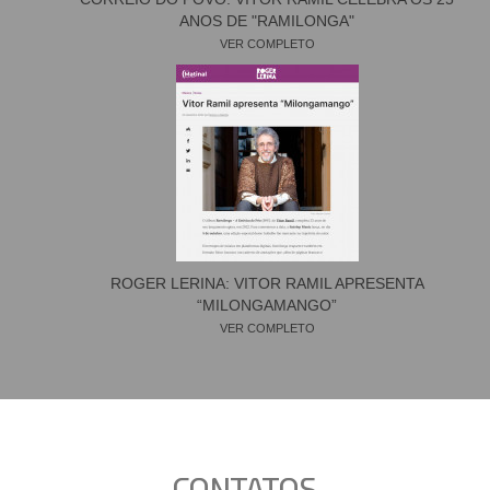
ANOS DE "RAMILONGA"
VER COMPLETO
ROGER LERINA: VITOR RAMIL APRESENTA
“MILONGAMANGO”
VER COMPLETO