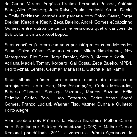
da Cunha Vargas, Angélica Freitas, Fernando Pessoa, António
Bótto, Allen Ginsberg, Juca Ruivo, Paulo Leminski, Arnaut Daniel
e Emily Dickinson; compôs em parceria com Chico César, Jorge
Drexler, Kleiton e Kledir, Zeca Baleiro, André Gomes eJoãozinho
Gomes, entre outros parceiros; e versionou quatro canções de
Bob Dylan e uma de Xöel Lopez.
Suas canções já foram cantadas por intérpretes como Mercedes
Sosa, Chico César, Caetano Veloso, Milton Nascimento, Ney
Matogrosso, Fito Paez, Jorge Drexler, Kátia B, Kleiton e Kledir,
Adriana Maciel, Tommy Körberg, Gal Costa, Zeca Baleiro, MPB4,
Pedro Aznar, Lenine, Ceumar, Maria Rita, Gutcha e Ian Ramil.
Seus álbuns reúnem um enorme elenco de músicos e
arranjadores, entre eles, Nico Assumpção, Carlos Moscardini,
Egberto Gismonti, Santiago Vazquez, Marcos Suzano, Hélio
Delmiro, Carlos Bala, Hugo Fattoruso, Pedro Aznar, André
Gomes, Franco Luciani, Wagner Tiso, Vagner Cunha e Quinteto
Porto Alegre.
Vitor recebeu dois Prêmios da Música Brasileira: Melhor Cantor
Voto Popular por Satolep Sambatown (2008) e Melhor Cantor
Regional por délibáb (2011) e venceu o Prêmio Açorianos de