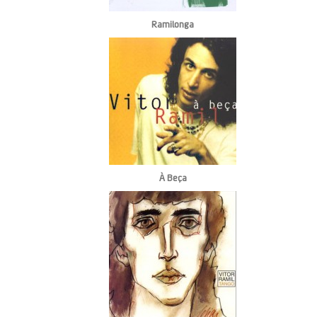
Ramilonga
À Beça