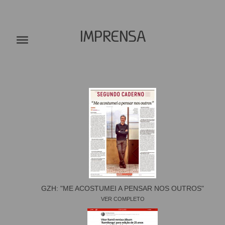
IMPRENSA
GZH: "ME ACOSTUMEI A PENSAR NOS OUTROS"
VER COMPLETO