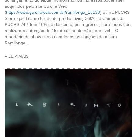
do lançamento do álbum homônimo. Os ingressos podem ser
adquiridos pelo site Guichê Web
(
https://www.guicheweb.com.br/ramilonga_18138
) ou na PUCRS
Store, que fica no térreo do prédio Living 360º, no Campus da
PUCRS. Ah! Tem 40% de desconto, por ingresso, para todos que
realizarem a doação de 1kg de alimento não perecível. O
repertório do show conta com todas as canções do álbum
Ramilonga...
+ LEIA MAIS