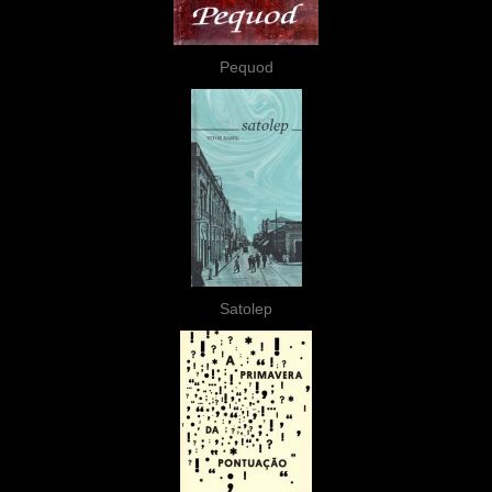
Pequod
Satolep